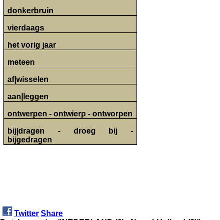
donkerbruin
vierdaags
het vorig jaar
meteen
af|wisselen
aan|leggen
ontwerpen - ontwierp - ontworpen
bij|dragen - droeg bij -
bijgedragen
Twitter
Share