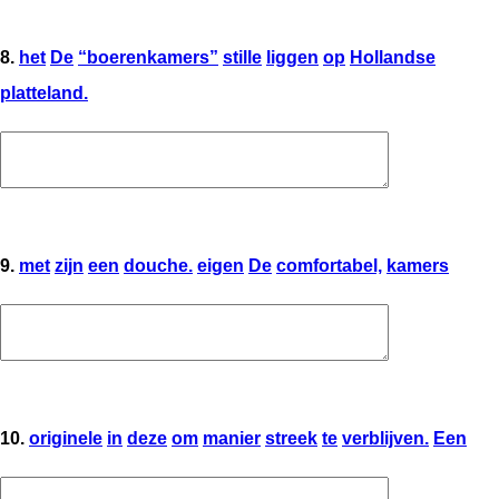
8.
het
De
“boerenkamers”
stille
liggen
op
Hollandse
platteland.
9.
met
zijn
een
douche.
eigen
De
comfortabel,
kamers
10.
originele
in
deze
om
manier
streek
te
verblijven.
Een