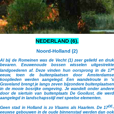
NEDERLAND (6).
Noord-Holland (2)
Al bij de Romeinen was de Vecht (1) zeer geliefd en druk
bevaren. Eeuwenoude bossen wisselen uitgestrekte
e
landgoederen af. Deze vinden hun oorsprong in de 17
eeuw, toen de buitenplaatsen door Amsterdamse
kooplieden werden aangelegd. Een wandelroute in 's
Graveland brengt je langs zeven bijzondere buitenplaatsen
in de mooie bosrijke omgeving. Je wandelt onder andere
door de siertuin van buitenplaats De Gooilust, die werd
aangelegd in landschapsstijl met speelse elementen.
DE
Geen stad in Holland is zo Vlaams als Haarlem. De 17
-
eeuwse gebouwen in de oude binnenstad werden dan ook