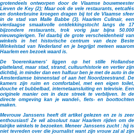
grotendeels ontworpen door de Vlaamse bouwmeester
Lieven de Key (2); Maar ook de vele restaurants, eetcafés
en donkerbruine kroegen dragen bij tot de Vlaamse sfeer
in de stad van Malle Babbe (3). Haarlem Culinair, een
vierdaagse smaakvolle ontdekkingstocht langs de 17
bijzondere restaurants, trok vorig jaar bijna 50.000
nieuwsgierigen. Tel daarbij de grote verscheidenheid van
winkels in het historische centrum van deze Beste
Winkelstad van Nederland en je begrijpt meteen waarom
Haarlem een bezoek waard is.
De 'boerenkamers' liggen op het stille Hollandse
platteland, maar stad, strand, cultuurhistorie en vertier zijn
dichtbij, in minder dan een halfuur ben je met de auto in de
Amsterdamse binnenstad of aan het Noordzeestrand. De
kamers zijn ruim en comfortabel, met een eigen toilet,
douche et bubbelbad, internetaansluiting en televisie. Een
originele manier om in deze streek te verblijven. In de
directe omgeving kan je wandel-, fiets- en boottochten
maken.
Mevrouw Janssens heeft dit artikel gelezen en ze is zeer
enthousiast! Ze wil absoluut naar Haarlem rijden om de
talrijke winkels te bezoeken. Meneer Janssens zucht : hij is
niet tevreden over die journalist want zijn vrouw zal al zijn