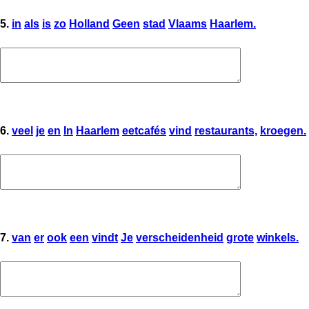
5.
in
als
is
zo
Holland
Geen
stad
Vlaams
Haarlem.
6.
veel
je
en
In
Haarlem
eetcafés
vind
restaurants,
kroegen.
7.
van
er
ook
een
vindt
Je
verscheidenheid
grote
winkels.