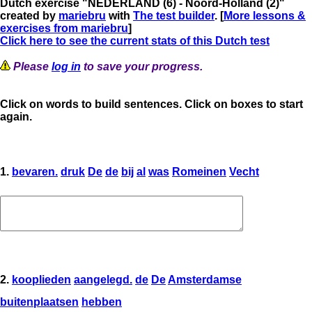
Dutch exercise "NEDERLAND (6) - Noord-Holland (2)"
created by
mariebru
with
The test builder
. [
More lessons &
exercises from mariebru
]
Click here to see the current stats of this Dutch test
Please
log in
to save your progress.
Click on words to build sentences. Click on boxes to start
again.
1.
bevaren.
druk
De
de
bij
al
was
Romeinen
Vecht
2.
kooplieden
aangelegd.
de
De
Amsterdamse
buitenplaatsen
hebben