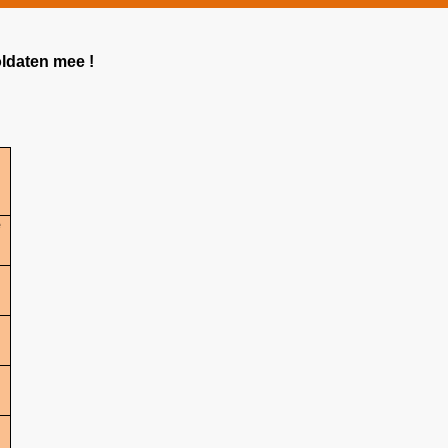
oldaten mee !
e