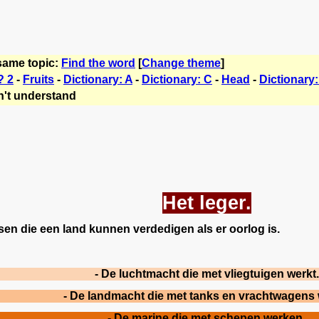
same topic:
Find the word
[
Change theme
]
? 2
-
Fruits
-
Dictionary: A
-
Dictionary: C
-
Head
-
Dictionary:
't understand
Het leger.
sen die een land kunnen verdedigen als er oorlog is.
- De
luchtmacht
die met vliegtuigen werkt.
- De
landmacht
die met tanks en vrachtwagens 
- De
marine
die met schepen werken.