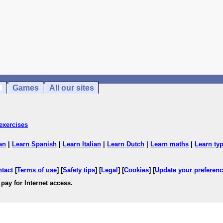
Games
All our sites
exercises
an
|
Learn Spanish
|
Learn Italian
|
Learn Dutch
|
Learn maths
|
Learn ty
ntact
[
Terms of use
] [
Safety tips
] [
Legal
] [
Cookies
] [
Update your preferen
pay for Internet access.