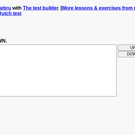
iebru
with
The test builder
. [
More lessons & exercises from 
Dutch test
WN.