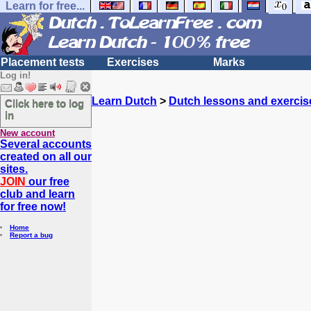
Learn for free...
Placement tests
Exercises
Marks
Log in!
Learn Dutch
>
Dutch lessons and exercis
Click here to log
in
New account
Several accounts
created on all our
sites.
JOIN
our free
club and learn
for free now!
Home
Report a bug