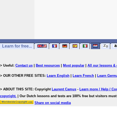
Learn for free...
> Useful:
Contact us
|
Best resources
|
Most popular
|
All our lessons & 
> OUR OTHER FREE SITES:
Learn English
|
Learn French
|
Learn Germ
> ABOUT THIS SITE: Copyright
Laurent Camus
-
Learn more / Help / Co
copyright
.
| Our Dutch lessons and tests are 100% free but visitors must 
Share on social media