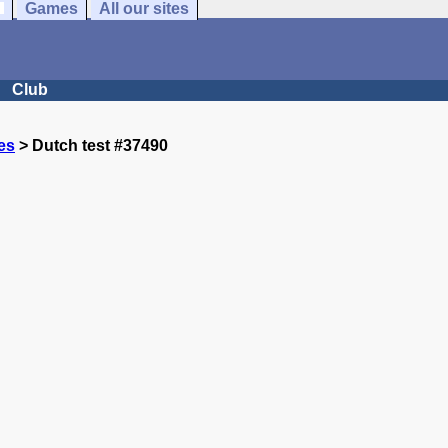
Games
All our sites
Club
es
> Dutch test #37490