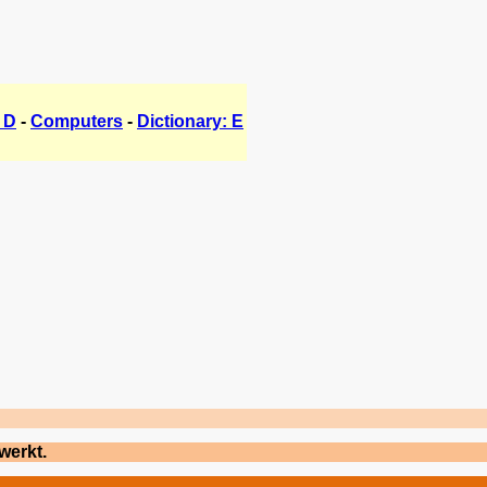
 D
-
Computers
-
Dictionary: E
werkt.