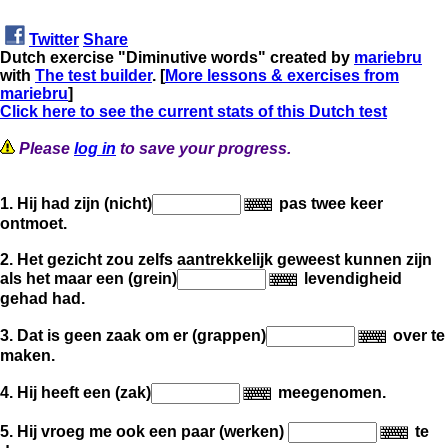
Twitter
Share
Dutch exercise "Diminutive words" created by
mariebru
with
The test builder
. [
More lessons & exercises from
mariebru
]
Click here to see the current stats of this Dutch test
Please
log in
to save your progress.
1. Hij had zijn (nicht)
pas twee keer
ontmoet.
2. Het gezicht zou zelfs aantrekkelijk geweest kunnen zijn
als het maar een (grein)
levendigheid
gehad had.
3. Dat is geen zaak om er (grappen)
over te
maken.
4. Hij heeft een (zak)
meegenomen.
5. Hij vroeg me ook een paar (werken)
te