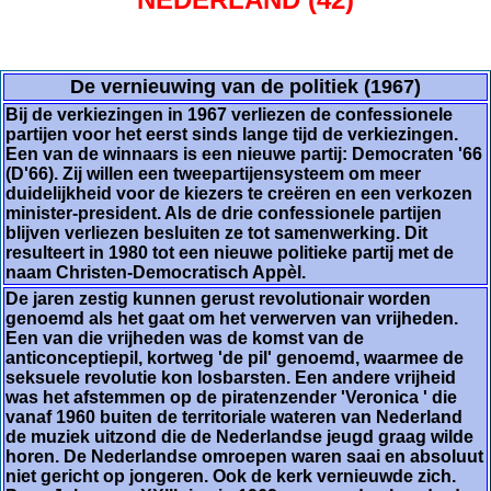
De vernieuwing van de politiek (1967)
Bij de verkiezingen in 1967 verliezen de confessionele
partijen voor het eerst sinds lange tijd de verkiezingen.
Een van de winnaars is een nieuwe partij: Democraten '66
(D'66). Zij willen een tweepartijensysteem om meer
duidelijkheid voor de kiezers te creëren en een verkozen
minister-president. Als de drie confessionele partijen
blijven verliezen besluiten ze tot samenwerking. Dit
resulteert in 1980 tot een nieuwe politieke partij met de
naam Christen-Democratisch Appèl.
De jaren zestig kunnen gerust revolutionair worden
genoemd als het gaat om het verwerven van vrijheden.
Een van die vrijheden was de komst van de
anticonceptiepil, kortweg 'de pil' genoemd, waarmee de
seksuele revolutie kon losbarsten. Een andere vrijheid
was het afstemmen op de piratenzender 'Veronica ' die
vanaf 1960 buiten de territoriale wateren van Nederland
de muziek uitzond die de Nederlandse jeugd graag wilde
horen. De Nederlandse omroepen waren saai en absoluut
niet gericht op jongeren. Ook de kerk vernieuwde zich.