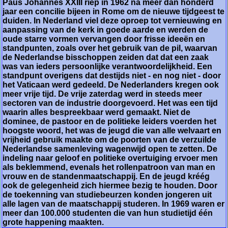
Paus Johannes XXIII riep in 1962 na meer dan honderd
jaar een concilie bijeen in Rome om de nieuwe tijdgeest te
duiden. In Nederland viel deze oproep tot vernieuwing en
aanpassing van de kerk in goede aarde en werden de
oude starre vormen vervangen door frisse ideeën en
standpunten, zoals over het gebruik van de pil, waarvan
de Nederlandse bisschoppen zeiden dat dat een zaak
was van ieders persoonlijke verantwoordelijkheid. Een
standpunt overigens dat destijds niet - en nog niet - door
het Vaticaan werd gedeeld. De Nederlanders kregen ook
meer vrije tijd. De vrije zaterdag werd in steeds meer
sectoren van de industrie doorgevoerd. Het was een tijd
waarin alles bespreekbaar werd gemaakt. Niet de
dominee, de pastoor en de politieke leiders voerden het
hoogste woord, het was de jeugd die van alle welvaart en
vrijheid gebruik maakte om de poorten van de verzuilde
Nederlandse samenleving wagenwijd open te zetten. De
indeling naar geloof en politieke overtuiging ervoer men
als beklemmend, evenals het rollenpatroon van man en
vrouw en de standenmaatschappij. En de jeugd kréég
ook de gelegenheid zich hiermee bezig te houden. Door
de toekenning van studiebeurzen konden jongeren uit
alle lagen van de maatschappij studeren. In 1969 waren er
meer dan 100.000 studenten die van hun studietijd één
grote happening maakten.