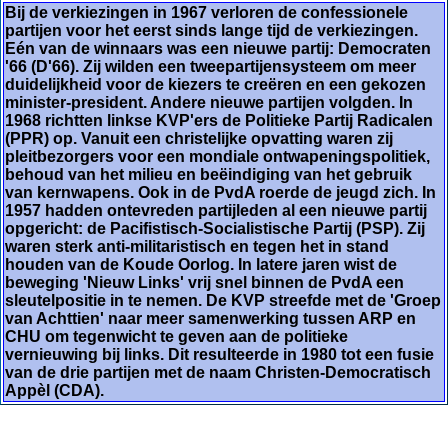
Bij de verkiezingen in 1967 verloren de confessionele
partijen voor het eerst sinds lange tijd de verkiezingen.
Eén van de winnaars was een nieuwe partij: Democraten
'66 (D'66). Zij wilden een tweepartijensysteem om meer
duidelijkheid voor de kiezers te creëren en een gekozen
minister-president. Andere nieuwe partijen volgden. In
1968 richtten linkse KVP'ers de Politieke Partij Radicalen
(PPR) op. Vanuit een christelijke opvatting waren zij
pleitbezorgers voor een mondiale ontwapeningspolitiek,
behoud van het milieu en beëindiging van het gebruik
van kernwapens. Ook in de PvdA roerde de jeugd zich. In
1957 hadden ontevreden partijleden al een nieuwe partij
opgericht: de Pacifistisch-Socialistische Partij (PSP). Zij
waren sterk anti-militaristisch en tegen het in stand
houden van de Koude Oorlog. In latere jaren wist de
beweging 'Nieuw Links' vrij snel binnen de PvdA een
sleutelpositie in te nemen. De KVP streefde met de 'Groep
van Achttien' naar meer samenwerking tussen ARP en
CHU om tegenwicht te geven aan de politieke
vernieuwing bij links. Dit resulteerde in 1980 tot een fusie
van de drie partijen met de naam Christen-Democratisch
Appèl (CDA).